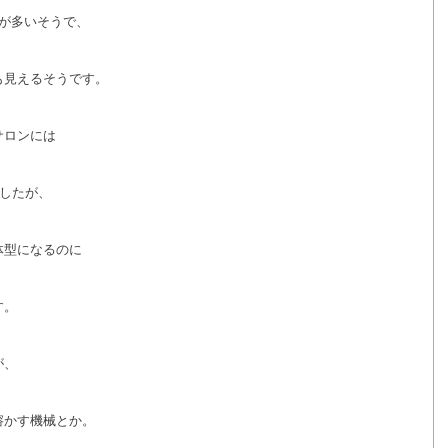
が多いそうで、
も見えるそうです。
サロンには
ましたが、
体型になるのに
す。
が、
溶かす機械とか。