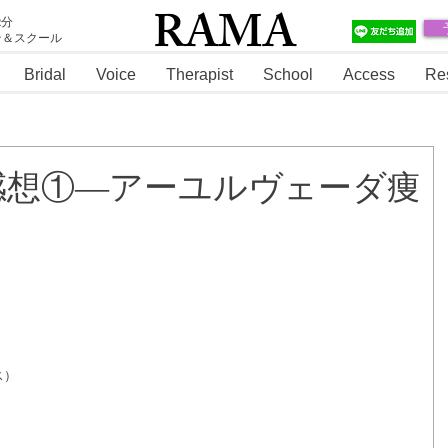
RAMA
2分
テ＆スクール
RAMA
Bridal
Voice
Therapist
School
Access
Re
感想①―アーユルヴェーダ痩
ス）