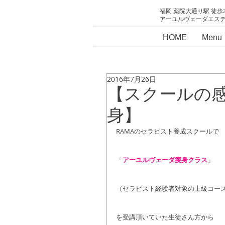
福岡 薬院大通り駅 徒歩
アーユルヴェーダエス
HOME
Menu
2016年7月26日
【スクールの
身】
RAMAのセラピスト養成スクールで
「
アーユルヴェーダ痩身クラス
」
（セラピスト経験者対象の上級コー
を受講頂いていた生徒さん方から