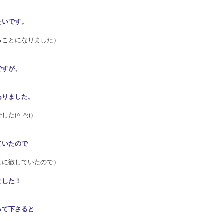
たいです。
ることになりました）
ですが、
ありました。
(^_^;)）
ていたので
側に徹していたので）
ました！
って下さると