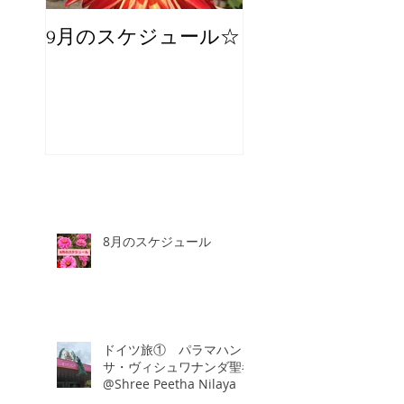
9月のスケジュール☆
8月のスケジュー
スタッフが増え
☆
8月のスケジュール
ドイツ旅① パラマハン
サ・ヴィシュワナンダ聖者
@Shree Peetha Nilaya