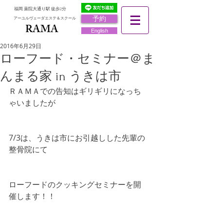
福岡 薬院大通り駅 徒歩2分
予約
アーユルヴェーダエステ＆スクール
RAMA
RAMA
English
2016年6月29日
ローフード・セミナー＠ま
んまる家 in うきは市
ＲＡＭＡでの告知はギリギリになっち
ゃいましたが
7/3は、うきは市にお引越しした先輩の
整骨院にて
ローフードのクッキングセミナーを開
催します！！