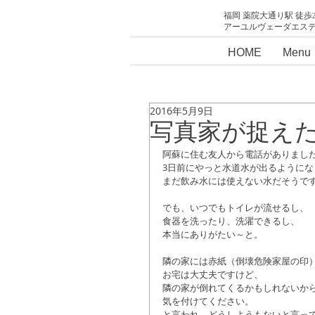
福岡 薬院大通り駅 徒歩
アーユルヴェーダエス
HOME
Menu
2016年5月9日
写真家が捉えた
阿蘇に住む友人から電話がありまし
3日前にやっと水道水が出るようにな
まだ飲み水には使えない水だそうで
でも、いつでもトイレが流せるし、
食器を洗ったり、洗濯できるし、
本当にありがたい～と。
隣の家には赤紙（倒壊危険家屋の印
お宅は大丈夫ですけど、
隣の家が倒れてくるかもしれないか
気を付けてください。
と言われ、どうしようもないと言っ