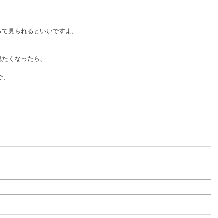
って見られるといいですよ。
観たくなったら、
で、
。