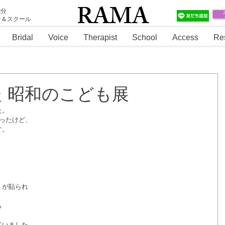
RAMA
2分
テ＆スクール
RAMA
Bridal
Voice
Therapist
School
Access
Re
 昭和のこども展
た。
ったけど、
す。
）が貼られ
ら
ていました。