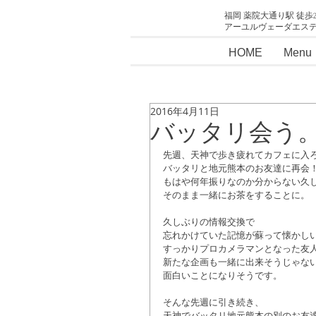
福岡 薬院大通り駅 徒歩
アーユルヴェーダエス
HOME
Menu
2016年4月11日
バッタリ会う
先週、天神で歩き疲れてカフェに入
バッタリと地元熊本のお友達に再会
もはや何年振りなのか分からない久
そのまま一緒にお茶をすることに。
久しぶりの情報交換で
忘れかけていた記憶が蘇って懐かし
すっかりプロカメラマンとなった友
新たな企画も一緒に出来そうじゃな
面白いことになりそうです。
そんな先週に引き続き、
天神でバッタリ地元熊本の別のお友