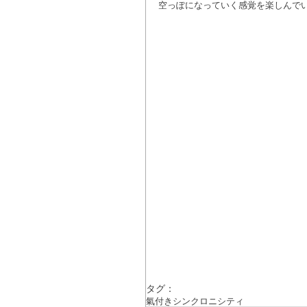
空っぽになっていく感覚を楽しんで
タグ：
氣付き
シンクロニシティ