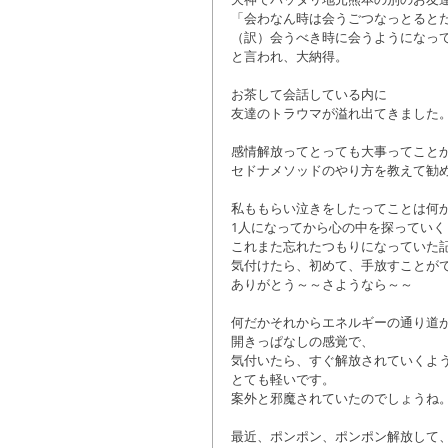
「会わなん時は会うごつなっとると
（訳）会うべき時に会うようになっ
と言われ、大納得。
お茶して会話している内に
友達のトラウマが溢れ出てきました
感情解放ってとっても大事ってこと
セドナメソッドのやり方を教えて勧
私ももらい泣きをしたってことは何
1人になってから心の中を探っていく
これまた忘れたつもりになっていた
気付けたら、初めて、手放すことが
ありがとう～～さようなら～～
何だかそれからエネルギーの通り道
開きっぱなしの感覚で、
気付いたら、すぐ解放されていくよ
とても軽いです。
案外と邪魔されていたのでしょうね
最近、ポンポン、ポンポン解放して