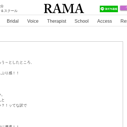
RAMA
2分
テ＆スクール
RAMA
Bridal
Voice
Therapist
School
Access
Re
。
ろう～としたところ、
！
しぶり感！！
い。
人と
い？！ッてな訳で
達に遭遇！！