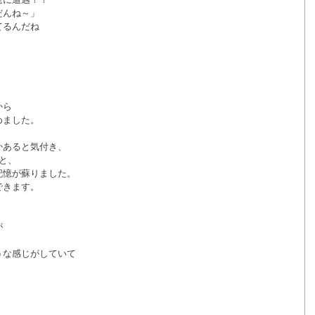
だんね～」
てるんだね
。
から
めました。
かあると気付き、
と、
記憶が蘇りました。
できます。
が
うな感じがしていて
。
、