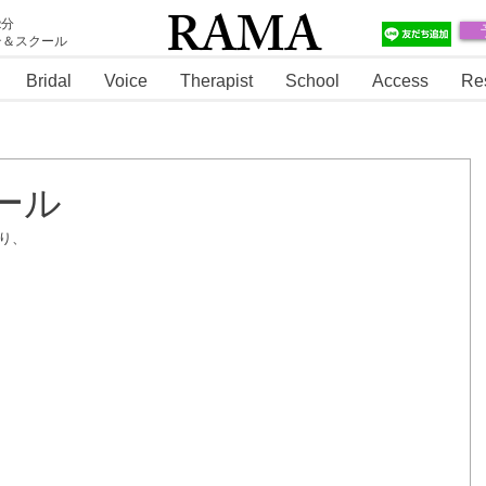
RAMA
2分
テ＆スクール
RAMA
Bridal
Voice
Therapist
School
Access
Re
ール
り、
。