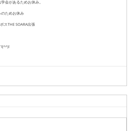
法学会があるためお休み。
ルのためお休み
ボスTHE SOARA出張
^)!