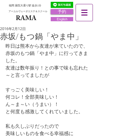
福岡 薬院大通り駅 徒歩2分
予約
アーユルヴェーダエステ＆スクール
RAMA
RAMA
English
2016年2月12日
赤坂/もつ鍋「やま中」
昨日は熊本から友達が来ていたので、 
赤坂のもつ鍋「やま中」に行ってきま
した。 
友達は数年振り！との事で味も忘れた
～と言ってましたが 
すっごく美味しい！ 
何コレ！全部美味しい！ 
ん～ま～い（うまい）！ 
と何度も感激してくれていました。 
私も久しぶりだったので 
美味しいものを食べる幸福感に 