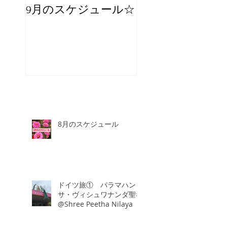
9月のスケジュール☆
8月のスケジュー
スタッフが増え
☆
8月のスケジュール
ドイツ旅① パラマハン
サ・ヴィシュワナンダ聖者
@Shree Peetha Nilaya