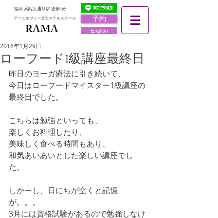
福岡 薬院大通り駅 徒歩2分
予約
アーユルヴェーダエステ＆スクール
RAMA
RAMA
English
2016年1月29日
ローフード1級講座最終日
昨日のヨーガ療法に引き続いて、 
今日はローフードマイスター1級講座の
最終日でした。 
こちらは勉強といっても、 
楽しくお料理したり、 
美味しく食べる時間もあり、 
和気あいあいとした楽しい講座でし
た。 
しかーし、日にちが空くと記憶
が。。。 
3月には資格試験があるので勉強しなけ