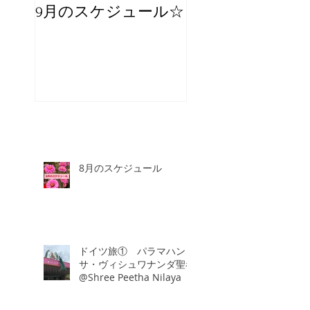
9月のスケジュール☆
8月のスケジュー
スタッフが増え
☆
8月のスケジュール
ドイツ旅① パラマハン
サ・ヴィシュワナンダ聖者
@Shree Peetha Nilaya