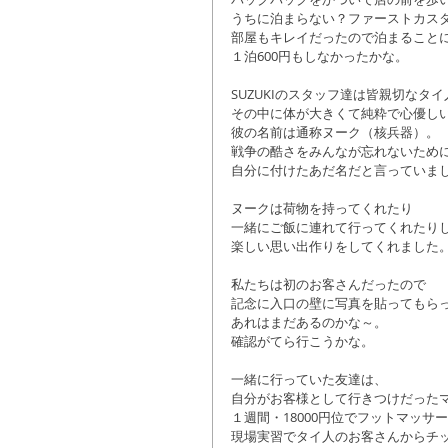
うちに泊まらない？ファーストカスタ
部屋もキレイだったので泊まることに
１泊600円もしなかったかな。 
SUZUKIのスタッフ達は皆親切なタイ
その中に体が大きくて純粋で心優しい
彼の名前は通称ヌーク（核兵器）。 
戦争の酷さをみんなが忘れないために
自分に付けたあだ名だと言っていまし
ヌークは荷物を持ってくれたり 
一緒にご飯に連れて行ってくれたりし
楽しい思い出作りをしてくれました。
私たちは初のお客さんだったので 
記念に入口の壁に写真を貼ってもらっ
あれはまだあるのかな～。 
確認がてら行こうかな。 
一緒に行っていた友達は、 
自分がお客様として行きつけだったマ
１週間・18000円位でフットマッサ
現場実習でタイ人のお客さんからチッ