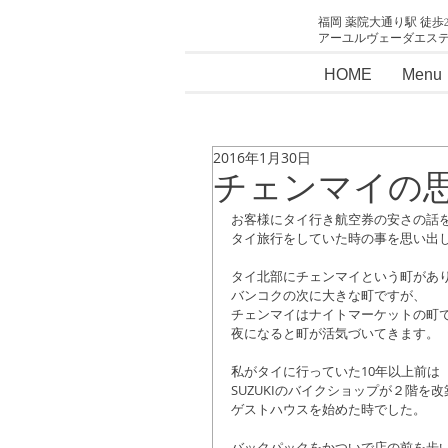
福岡 薬院大通り駅 徒歩
アーユルヴェーダエス
HOME
Menu
2016年1月30日
チェンマイの
お客様にタイ行き航空券の安さの話を
タイ旅行をしていた時の事を思い出し
タイ北部にチェンマイという町があり
バンコクの次に大きな町ですが、 
チェンマイはナイトマーケットの町で
夜になると町が活気づいてきます。 
私がタイに行っていた10年以上前は 
SUZUKIのバイクショップが２階を改
ゲストハウスを始めた時でした。 
バックパックをかついで店の前を歩い