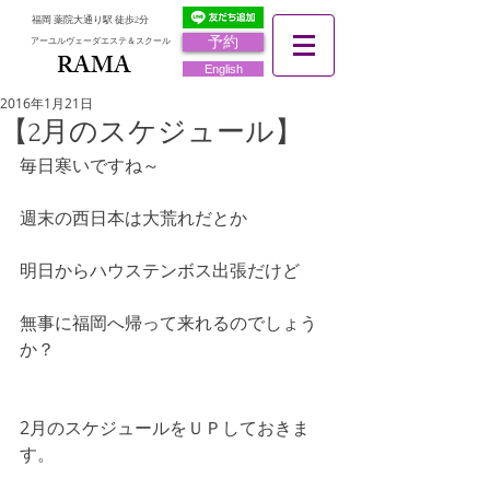
福岡 薬院大通り駅 徒歩2分
予約
アーユルヴェーダエステ＆スクール
RAMA
RAMA
English
2016年1月21日
【2月のスケジュール】
毎日寒いですね～
週末の西日本は大荒れだとか
明日からハウステンボス出張だけど
無事に福岡へ帰って来れるのでしょう
か？ 
2月のスケジュールをＵＰしておきま
す。 