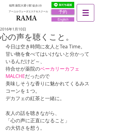
福岡 薬院大通り駅 徒歩2分
予約
アーユルヴェーダエステ＆スクール
RAMA
RAMA
English
2016年1月10日
心の声を聴くこと。
今日は空き時間に友人とTea Time。 
甘い物を食べてはいけないと分かって
いるんだけど～、 
待合せが薬院の
ベーカリーカフェ
MALCHE
だったので 
美味しそうな香りに魅かれてくるみス
コーンを１つ。 
デカフェの紅茶と一緒に。 
友人の話を聴きながら、 
「心の声に正直になること」 
の大切さを想う。 