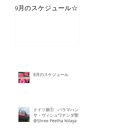
9月のスケジュール☆
8月のスケジュー
スタッフが増え
☆
8月のスケジュール
ドイツ旅① パラマハン
サ・ヴィシュワナンダ聖者
@Shree Peetha Nilaya