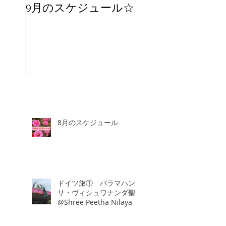
9月のスケジュール☆
8月のスケジュー
スタッフが増え
☆
8月のスケジュール
ドイツ旅① パラマハン
サ・ヴィシュワナンダ聖者
@Shree Peetha Nilaya