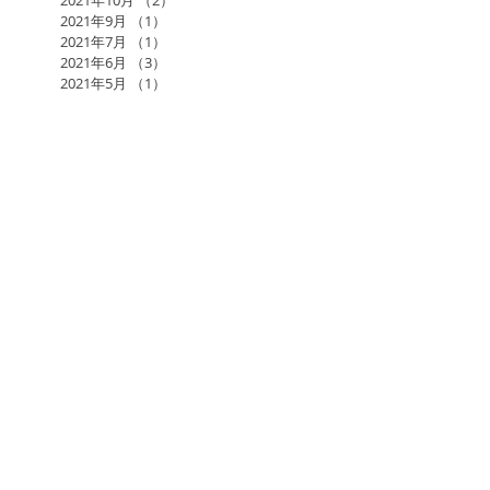
2021年10月
（2）
2件の記事
2021年9月
（1）
1件の記事
2021年7月
（1）
1件の記事
2021年6月
（3）
3件の記事
2021年5月
（1）
1件の記事
2017年日本アーユルヴェーダ学会研究総会in福岡
AGLA
AMAJ
KAWAMURA BAND
RAMA
RAMAのアーユルヴェーダ施術
RAMAスケジュール
あるがままに
あるヨギの自叙伝
お寺でヨーガ
ひまし油湿布
まんまる整骨院
もし、人生をもう一度やり直すことができるなら
アイソレーションタンク
アガスティアの葉
アジア美術館
アトピー完治
アーユルヴェーダ
アーユルヴェーダ エステ スクール 福岡 薬院 RAMA スケジュール ゴッドクリーナーゴールド セラピスト養成スクール シローダーラ ヨーガセラピー シータヒーリングセッション AMAJ
アーユルヴェーダスクール
アーユルヴェーダセラピスト
アーユルヴェーダ医師 田端 瞳