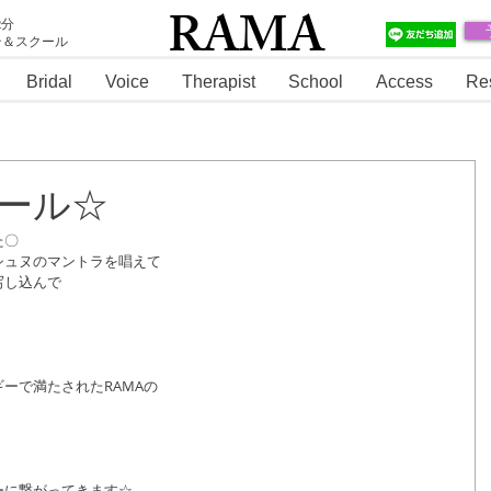
RAMA
2分
テ＆スクール
RAMA
Bridal
Voice
Therapist
School
Access
Re
ュール☆
た〇
シュヌのマントラを唱えて
写し込んで
ーで満たされたRAMAの
ーに繋がってきます☆