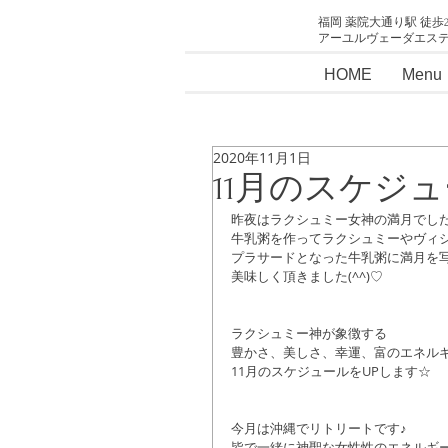
福岡 薬院大通り駅 徒歩
アーユルヴェーダエス
HOME
Menu
2020年11月1日
11月のスケジ
昨夜はラクシュミー女神の満月でし
牛乳粥を作ってラクシュミーやヴィ
プラサードとなった牛乳粥に満月を
美味しく頂きました(^^)♡
ラクシュミー神が象徴する
豊かさ、美しさ、幸運、富のエネルギ
11月のスケジュールをUPします☆
今月は沖縄でリトリートです♪
皆で一緒に神聖な女性性のエネルギ