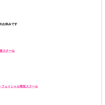
めお休みです
技スクール
･フェイシャル実技スクール