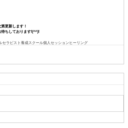
次第更新します！
ちしております!(^^)!
ル
セラピスト養成スクール
個人セッション
ヒーリング