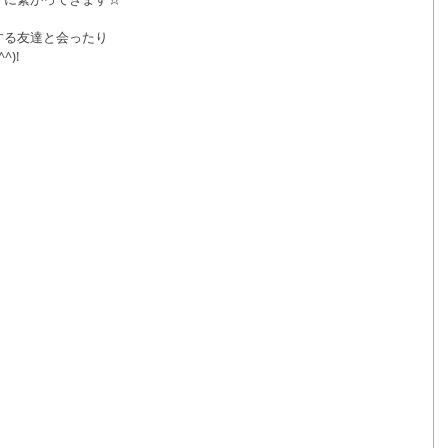
する友達と会ったり
)!