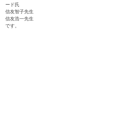
ード氏
信友智子先生
信友浩一先生
です。 