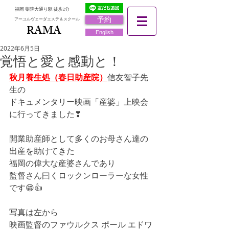
福岡 薬院大通り駅 徒歩2分
予約
アーユルヴェーダエステ＆スクール
RAMA
RAMA
English
2022年6月5日
覚悟と愛と感動と！
秋月養生処（春日助産院）
信友智子先
生の
ドキュメンタリー映画「産婆」上映会
に行ってきました❣
開業助産師として多くのお母さん達の
出産を助けてきた
福岡の偉大な産婆さんであり
監督さん曰くロックンローラーな女性
です😁👍
写真は左から
映画監督のファウルクス ポール エドワ