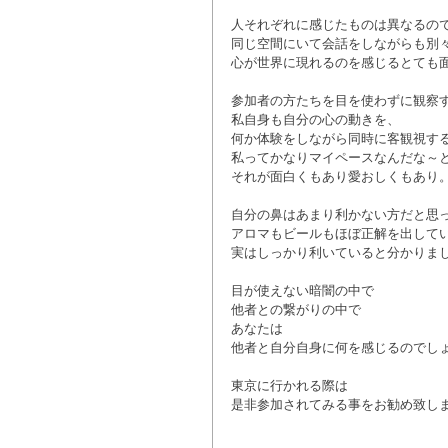
人それぞれに感じたものは異なるの
同じ空間にいて会話をしながらも別
心が世界に現れるのを感じるとても
参加者の方たちを目を使わずに観察
私自身も自分の心の動きを、
何か体験をしながら同時に客観視す
私ってかなりマイペースなんだな～
それが面白くもあり愛おしくもあり
自分の鼻はあまり利かない方だと思
アロマもビールもほぼ正解を出して
実はしっかり利いていると分かりま
目が使えない暗闇の中で
他者との繋がりの中で
あなたは
他者と自分自身に何を感じるのでし
東京に行かれる際は
是非参加されてみる事をお勧め致します!