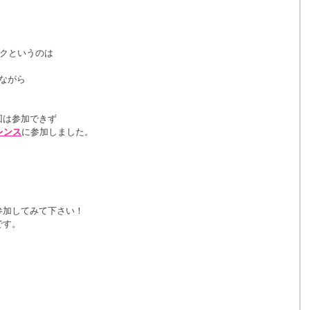
ークというのは
ながら
。
回は参加できず
レンス
に参加しました。
参加してみて下さい！
です。