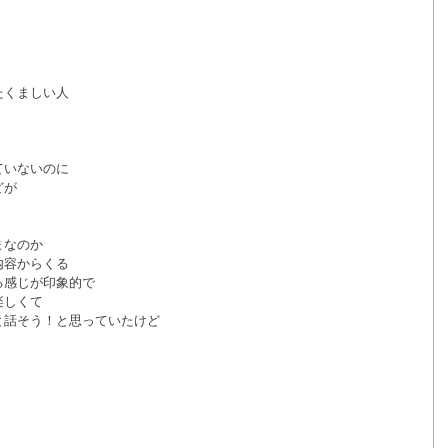
たくましい人
ていないのに
どが
。
まなのか
内容からくる
る感じが印象的で
楽しくて
と話そう！と思っていたけど