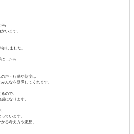
がら
向かいます。
参加しました。
手にしたら
んの声・行動や態度は
でみんなを誘導してくれます。
なるので、
敏感になります。
が、
なっています。
分かる考え方や思想、