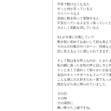
不安で動けなくなる人
ずっと何か言っている人
マイペースな人
自由に動き回って冒険する人
不安がっている人を引っ張っていく
大人しく気配を消している人
8人が８様に行動していて
数分前に初めてお会いして顔も覚え
その人の行動力やパターン、性格な
目に見えるように感じられてきます
そして類は友を呼ぶなのか、たまた
私の隣に座った女性の声と話し方と
ドンと太くて面白くて頼りがいがあ
会話のキャッチボールもスムーズで
こんな感じの人好きだわ～後でもっ
残念ながら先に帰られていました。
その日
その時
その場所に
舞い降りたご縁ですね。