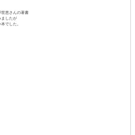
季世恵さんの著書
みましたが
い本でした。