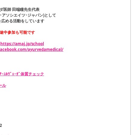
ダ医師 田端瞳先生代表
ル･アソシエイツ･ジャパン)として
を広める活動をしています
中で途中参加も可能です
　
https://amaj.jp/school
facebook.com/ayurvedamedical/
ﾕﾙｳﾞｪｰﾀﾞ体質チェック
ール
2