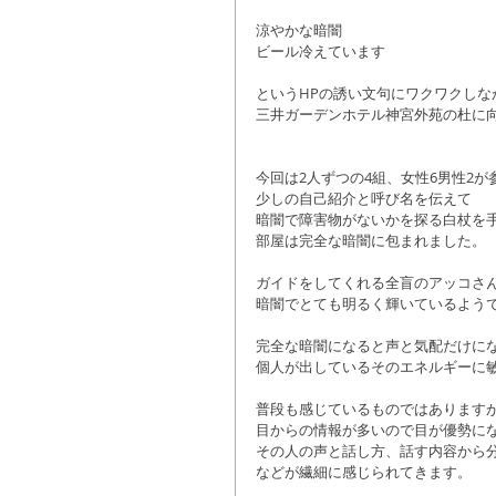
涼やかな暗闇
ビール冷えています
というHPの誘い文句にワクワクしな
三井ガーデンホテル神宮外苑の杜に
今回は2人ずつの4組、女性6男性2が
少しの自己紹介と呼び名を伝えて
暗闇で障害物がないかを探る白杖を
部屋は完全な暗闇に包まれました。
ガイドをしてくれる全盲のアッコさ
暗闇でとても明るく輝いているよう
完全な暗闇になると声と気配だけに
個人が出しているそのエネルギーに
普段も感じているものではあります
目からの情報が多いので目が優勢に
その人の声と話し方、話す内容から
などが繊細に感じられてきます。