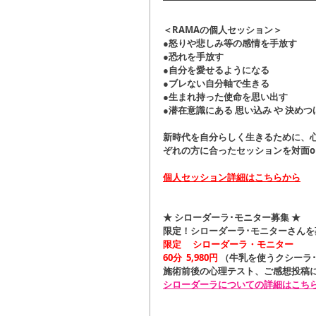
＜RAMAの個人セッション＞
●怒りや悲しみ等の感情を手放す
●恐れを手放す
●自分を愛せるようになる
●ブレない自分軸で生きる
●生まれ持った使命を思い出す
●潜在意識にある 思い込み や 決めつけ 
新時代を自分らしく生きるために、
ぞれの方に合ったセッションを対面o
個人セッション詳細はこちらから
★ シローダーラ･モニター募集 ★
限定！シローダーラ･モニターさんを
限定 　シローダーラ・モニター
60分  5,980円 
（牛乳を使うクシーラ
施術前後の心理テスト、ご感想投稿
シローダーラについての詳細はこち