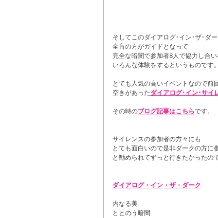
そしてこのダイアログ･イン･ザ･ダ
全盲の方がガイドとなって
完全な暗闇で参加者8人で協力し合い
いろんな体験をするというものです
とても人気の高いイベントなので前
空きがあった
ダイアログ･イン･サイ
その時の
ブログ記事はこちら
です。
サイレンスの参加者の方々にも
とても面白いので是非ダークの方に
と勧められてずっと行きたかったの
ダイアログ・イン・ザ・ダーク
内なる美
ととのう暗闇