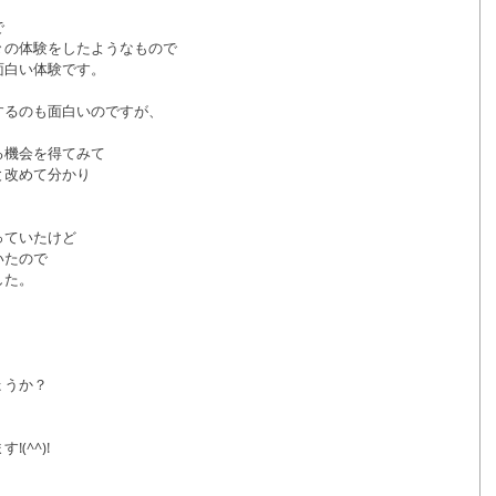
で
々の体験をしたようなもので
面白い体験です。
するのも面白いのですが、
る機会を得てみて
と改めて分かり
。
っていたけど
いたので
した。
ょうか？
(^^)!