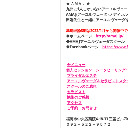
★ ＡＭＡＪ ★
九州に1人しかいないアーユルヴェー
AMAJ(アーユルヴェーダ･メディカ
田端先生と一緒にアーユルヴェーダ
基礎理論3期は2022/1月から開催
◆ホームページ　
http://amaj.jp/
◆AMAJアーユルヴェーダスクール
◆Facebookページ　
https://www.
全メニュー
個人セッション・シータヒーリング･ｱｰ
ブライダルエステ
アーユルヴェーダ＆セラピストスク
スクールのご感想 
セラピスト
施術のご感想
アクセス
ご予約・お問合せ
福岡市中央区薬院4-18-33 三基ビル70
０９２－５２２－９５７２