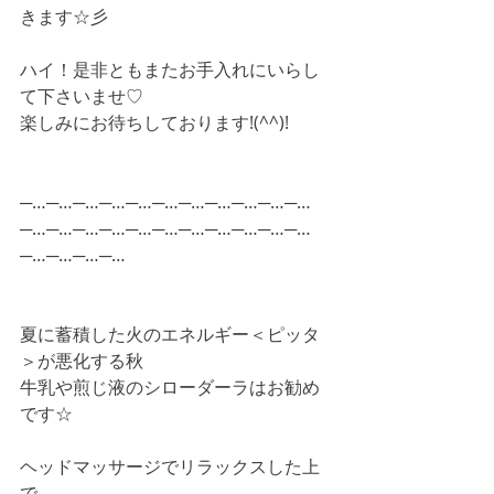
きます☆彡
ハイ！是非ともまたお手入れにいらし
て下さいませ♡
楽しみにお待ちしております!(^^)!
─…─…─…─…─…─…─…─…─…─…─…
─…─…─…─…─…─…─…─…─…─…─…
─…─…─…─…
夏に蓄積した火のエネルギー＜ピッタ
＞が悪化する秋
牛乳や煎じ液のシローダーラはお勧め
です☆
ヘッドマッサージでリラックスした上
で、