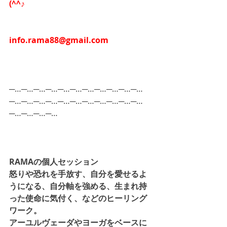
(^^♪
info.rama88@gmail.com
─…─…─…─…─…─…─…─…─…─…─…
─…─…─…─…─…─…─…─…─…─…─…
─…─…─…─…
RAMAの個人セッション
怒りや恐れを手放す、自分を愛せるよ
うになる、自分軸を強める、生まれ持
った使命に気付く、などのヒーリング
ワーク。
アーユルヴェーダやヨーガをベースに