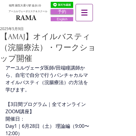
福岡 薬院大通り駅 徒歩2分
予約
アーユルヴェーダエステ＆スクール
RAMA
RAMA
English
2025年5月9日
【AMAJ】オイルバスティ
（浣腸療法）・ワークショ
ップ開催
アーユルヴェーダ医師/田端瞳講師か
ら、自宅で自分で行うパンチャカルマ
オイルバスティ（浣腸療法）の方法を
学びます。
【3日間プログラム｜全てオンライン
ZOOM講座】
開催日：
Day1｜6月28日（土） 理論編（9:00〜
12:00）