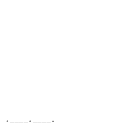
＊――――＊――――＊