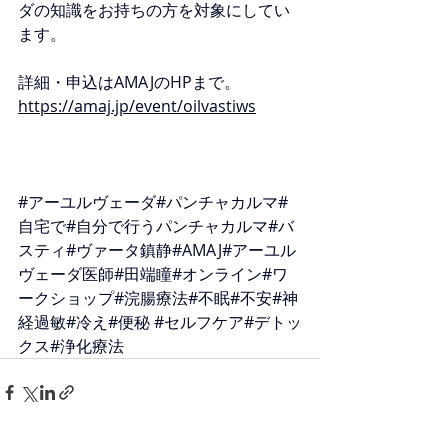
ダの知識をお持ちの方を対象にしてい
ます。
詳細・申込はAMAJのHPまで。
https://amaj.jp/event/oilvastiws
#アーユルヴェーダ
#パンチャカルマ#
自宅で#自分で行うパンチャカルマ#バ
スティ#ヴァータ鎮静#AMAJ#アーユル
ヴェーダ医師#田端瞳#オンライン#ワ
ークショップ#浣腸療法#不眠#不安#神
経過敏#冷え#便秘 
#セルフケア
#デトッ
クス#浄化療法