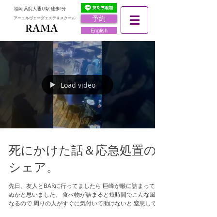
福岡 薬院大通り駅 徒歩2分
予約
アーユルヴェーダエステ＆スクール
RAMA
RAMA
English
Load video
死にかけた話＆応急処置の
シェア。
先日、友人とBARに行ってましたら 巨峰が喉に詰まって死
ぬかと思いました。 食べ物が詰まると短時間でこんな風に
なるので 周りの人がすぐに気付いて助けないと 窒息して死
んでしまいます。 私の場合、 巨峰を口に入れて前歯でその