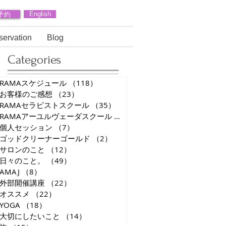
予約
English
servation
Blog
Categories
RAMAスケジュール
（118）
118件の記事
お客様のご感想
（23）
23件の記事
RAMAセラピストスクール
（35）
35件の記事
RAMAアーユルヴェーダスクール
（10）
10件の記事
あ
個人セッション
（7）
7件の記事
れ
ゴッドクリーナーゴールド
（2）
2件の記事
サロンのこと
（12）
12件の記事
日々のこと。
（49）
49件の記事
AMAJ
（8）
8件の記事
外部開催講座
（22）
22件の記事
オススメ
（22）
22件の記事
YOGA
（18）
18件の記事
大切にしたいこと
（14）
14件の記事