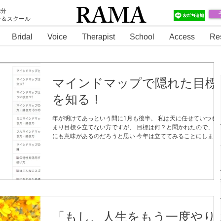
RAMA
2分
テ＆スクール
RAMA
Bridal
Voice
Therapist
School
Access
Re
マインドマップで隠れた目標
を知る！
年が明けてあっという間に1月も後半。 私は天に任せていつも
まり目標を立てない方ですが、 目標は何？と聞かれたので、こ
にも意味があるのだろうと思い 今年は立ててみることにしまし
た。 そして、自分の意識の構造を知るために マインドマップを
やってみました。 ご存知ない方は、...
「もし、人生をもう一度やり