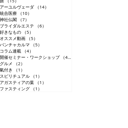
旅
（15）
15件の記事
アーユルヴェーダ
（14）
14件の記事
統合医療
（10）
10件の記事
た
神社仏閣
（7）
7件の記事
が
ブライダルエステ
（6）
6件の記事
は
好きなもの
（5）
5件の記事
込
オススメ動画
（5）
5件の記事
パンチャカルマ
（5）
5件の記事
コラム連載
（4）
4件の記事
開催セミナー・ワークショップ
（4）
4件の記事
グルメ
（2）
2件の記事
氣付き
（1）
1件の記事
スピリチュアル
（1）
1件の記事
アガスティアの葉
（1）
1件の記事
ファスティング
（1）
1件の記事
J
た
長