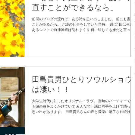
直すことができるなら」
前回のブログの流れで、ある詩を思い出しました。 前にも書い
ことがあるかも。 介護の仕事をしていた当時、 週に1回は夜勤
あるシフトで自律神経は乱れまくり 何に対しても嫌だと言って
いけないと勝手に決め込んで 全てに頑張り過ぎて、自分を追い
んでいました。...
田島貴男ひとりソウルショウ
は凄い！！
大学生時代に知ったオリジナル・ラヴ。 当時のパーティーではD
も彼の曲をよくかけていて みんなで一緒に両手を上げて踊って
思い出があります。 田島貴男さんの声と音楽に魅了され続けて
いです。 いろんなミュージシャンが「天才」と呼ぶ男。...