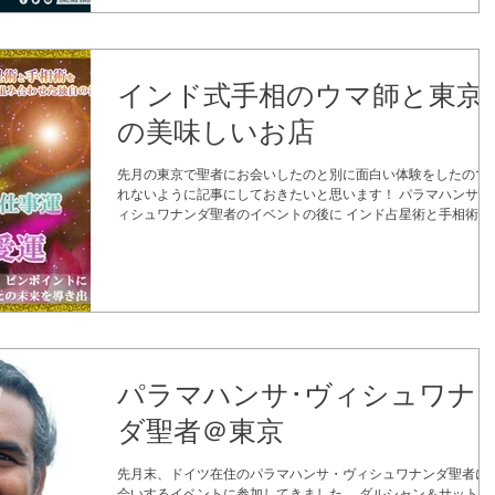
インド式手相のウマ師と東京
の美味しいお店
先月の東京で聖者にお会いしたのと別に面白い体験をしたので 忘
れないように記事にしておきたいと思います！ パラマハンサ・
ィシュワナンダ聖者のイベントの後に インド占星術と手相術を組
み合わせた独自の術法で鑑定される ウマ師に鑑定してもらって
ました。...
パラマハンサ･ヴィシュワナ
ダ聖者＠東京
先月末、ドイツ在住のパラマハンサ・ヴィシュワナンダ聖者に 
会いするイベントに参加してきました。 ダルシャン＆サットサ